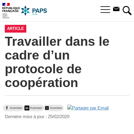
Aller
Aller
Aller
à
au
au
Ouvrir
la
menu
contenu
RE
le
recherche
principal,
menu
ARTICLE
principal
Travailler dans le
cadre d’un
protocole de
coopération
Autoriser
Autoriser
Autoriser
Dernière mise à jour :
25/02/2020