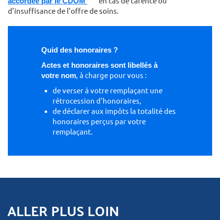
accordée par le CDOM
en cas de carence ou
d’insuffisance de l’offre de soins.
Quid des honoraires ?
Actes et honoraires sont libellés à
votre nom
, à charge pour vous :
de verser à votre remplaçant une
rétrocession d'honoraires,
de déclarer aux impôts la totalité des
honoraires perçus par votre
remplaçant.
ALLER PLUS LOIN