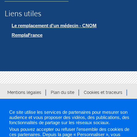
Liens utiles
Le remplacement d'un médecin - CNOM
RemplaFrance
Mentions légales
Plan du site
Cookies et traceurs
Gestion des cookies
Ce site utilise les services de partenaires pour mesurer son
audience et vous proposer des vidéos, des publications, des
fonctionnalités de partage sur les réseaux sociaux.
Sélectionnez une région pour accéder à votre site PAPS
Vous pouvez accepter ou refuser l’ensemble des cookies de
ces partenaires. Depuis la page « Personnaliser », vous