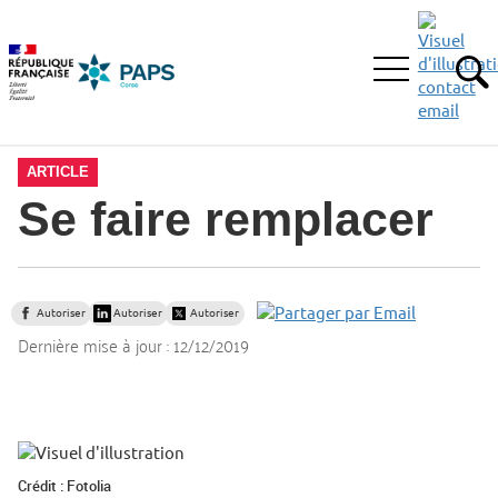
Aller
Aller
Aller
à
au
au
la
menu
contenu
Ouvrir
recherche
principal,
RE
le
menu
principal
ARTICLE
Se faire remplacer
Autoriser
Autoriser
Autoriser
Dernière mise à jour :
12/12/2019
Crédit : Fotolia