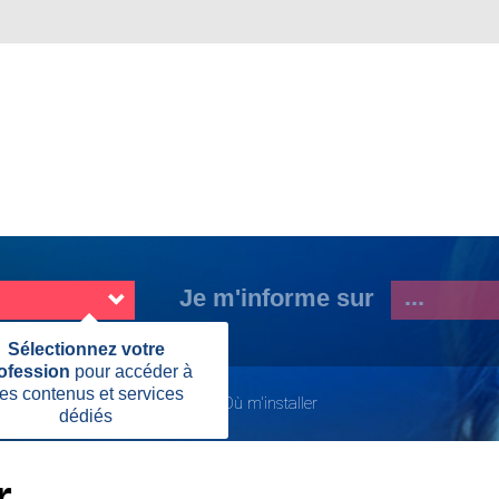
Je m'informe sur
Fermer
Sélectionnez votre
cette
ofession
pour accéder à
information
es contenus et services
L'installation et les démarches
Où m'installer
dédiés
Page
actuelle:
r