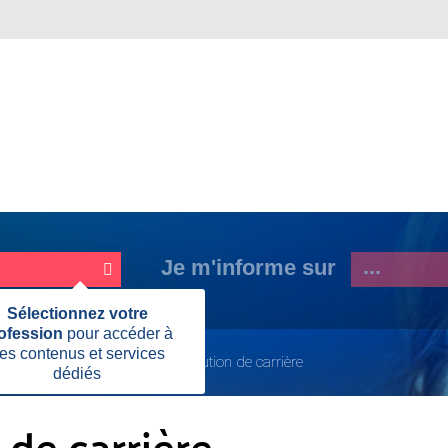
Je m'informe sur
Fermer
Sélectionnez votre
cette
ofession
pour accéder à
information
es contenus et services
 initiale ou continue
Mon évolution de carrière
dédiés
Page
actuelle:
de carrière