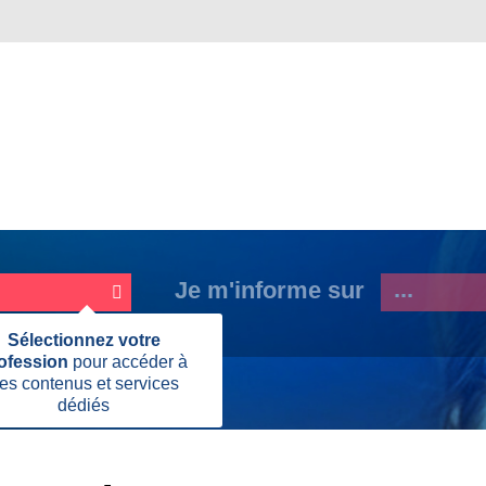
Je m'informe sur
Fermer
Sélectionnez votre
cette
ofession
pour accéder à
information
es contenus et services
dédiés