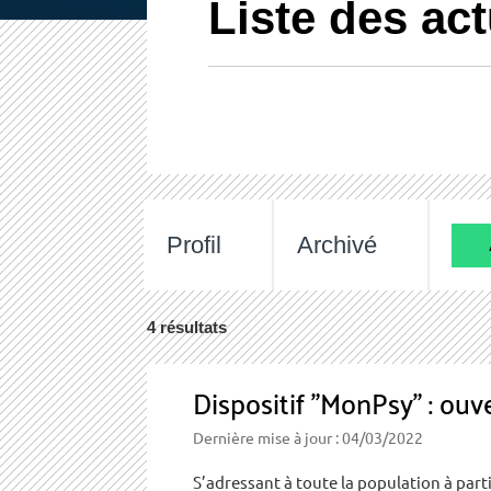
Liste des act
Profil
Archivé
Vos
4 résultats
résultats
de
Dispositif "MonPsy" : ou
recherche
Dernière mise à jour : 04/03/2022
S’adressant à toute la population à parti