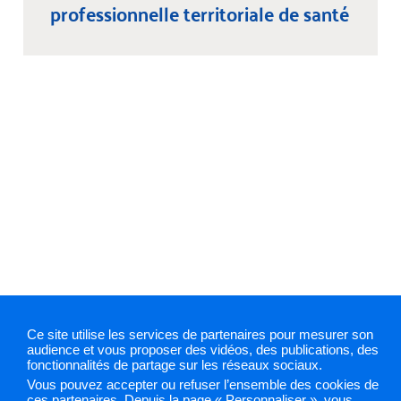
professionnelle territoriale de santé
Ce site utilise les services de partenaires pour mesurer son
Mentions légales
Plan du site
Cookies et traceurs
audience et vous proposer des vidéos, des publications, des
Gestion des cookies
fonctionnalités de partage sur les réseaux sociaux.
Vous pouvez accepter ou refuser l’ensemble des cookies de
ces partenaires. Depuis la page « Personnaliser », vous