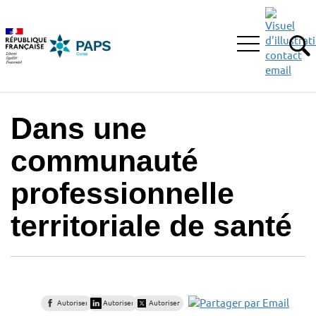
Aller
Aller
Aller
à
au
au
la
menu
contenu
Ouvrir
recherche
principal,
RE
le
menu
principal
Dans une
communauté
professionnelle
territoriale de santé
Autoriser
Autoriser
Autoriser