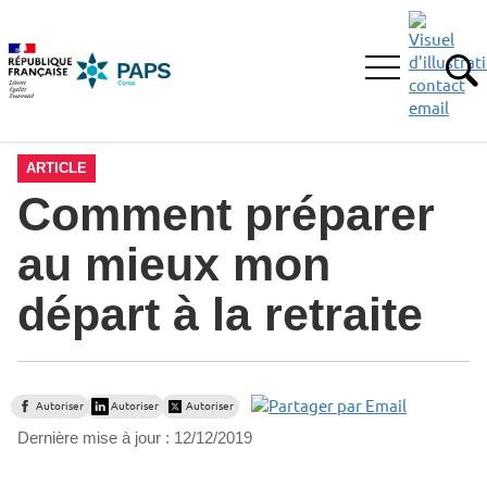
Aller
Aller
Aller
à
au
au
la
menu
contenu
Ouvrir
recherche
principal,
RE
le
menu
principal
ARTICLE
Comment préparer
au mieux mon
départ à la retraite
Autoriser
Autoriser
Autoriser
Dernière mise à jour :
12/12/2019