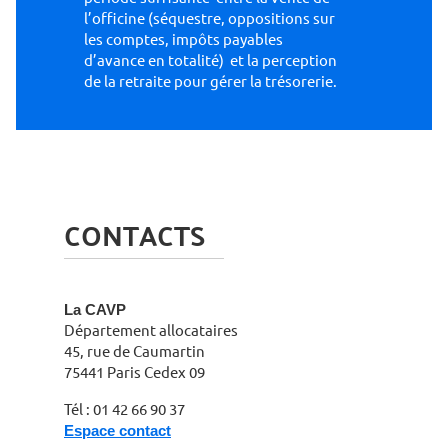
l’officine (séquestre, oppositions sur
les comptes, impôts payables
d’avance en totalité) et la perception
de la retraite pour gérer la trésorerie.
CONTACTS
La CAVP
Département allocataires
45, rue de Caumartin
75441 Paris Cedex 09
Tél : 01 42 66 90 37
Espace contact